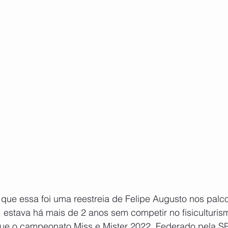
que essa foi uma reestreia de Felipe Augusto nos palco
, estava há mais de 2 anos sem competir no fisiculturis
ue o campeonato Miss e Mister 2022. Federado pela SP