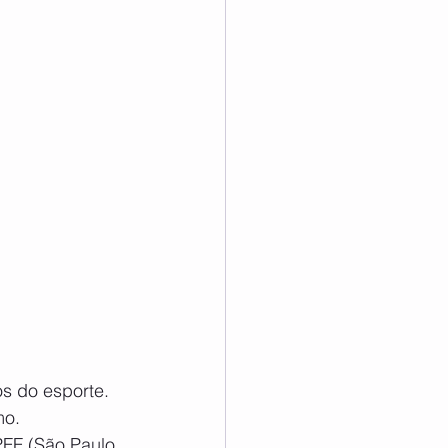
s do esporte. 
mo.
FF (São Paulo 